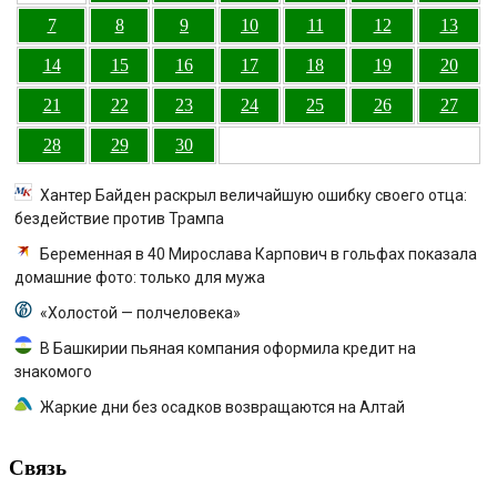
7
8
9
10
11
12
13
14
15
16
17
18
19
20
21
22
23
24
25
26
27
28
29
30
Хантер Байден раскрыл величайшую ошибку своего отца:
бездействие против Трампа
Беременная в 40 Мирослава Карпович в гольфах показала
домашние фото: только для мужа
«Холостой — полчеловека»
В Башкирии пьяная компания оформила кредит на
знакомого
Жаркие дни без осадков возвращаются на Алтай
Связь