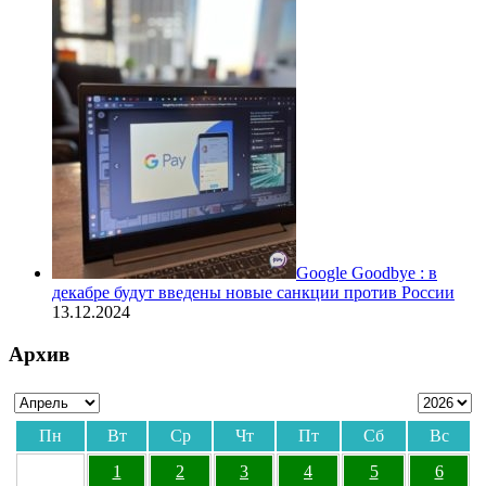
Google Goodbye : в
декабре будут введены новые санкции против России
13.12.2024
Архив
Пн
Вт
Ср
Чт
Пт
Сб
Вс
1
2
3
4
5
6