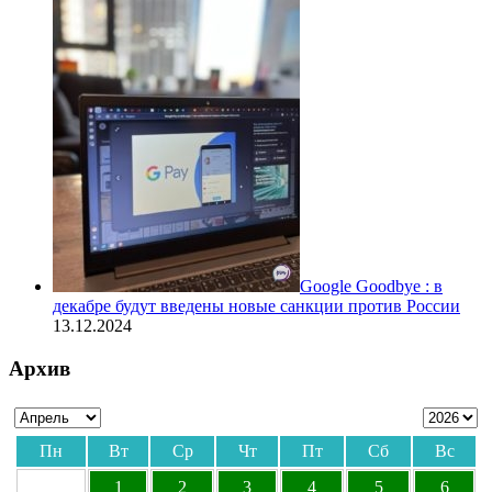
Google Goodbye : в
декабре будут введены новые санкции против России
13.12.2024
Архив
Пн
Вт
Ср
Чт
Пт
Сб
Вс
1
2
3
4
5
6