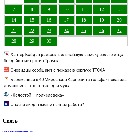
7
8
9
10
11
12
13
14
15
16
17
18
19
20
21
22
23
24
25
26
27
28
29
30
Хантер Байден раскрыл величайшую ошибку своего отца:
бездействие против Трампа
Очевидцы сообщают о пожаре в корпусе ТГСХА
Беременная в 40 Мирослава Карпович в гольфах показала
домашние фото: только для мужа
«Холостой — полчеловека»
Опасна ли для жизни ночная работа?
Связь