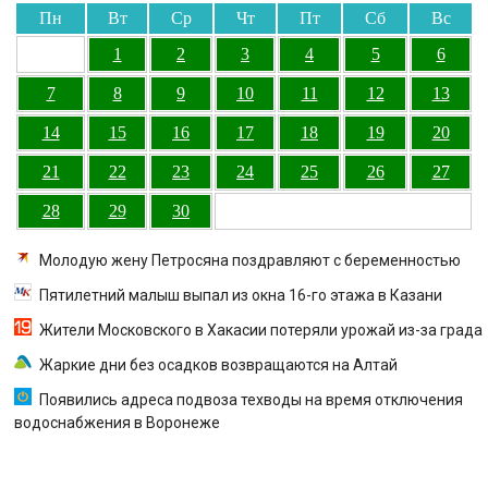
Пн
Вт
Ср
Чт
Пт
Сб
Вс
1
2
3
4
5
6
7
8
9
10
11
12
13
14
15
16
17
18
19
20
21
22
23
24
25
26
27
28
29
30
Молодую жену Петросяна поздравляют с беременностью
Пятилетний малыш выпал из окна 16-го этажа в Казани
Жители Московского в Хакасии потеряли урожай из-за града
Жаркие дни без осадков возвращаются на Алтай
Появились адреса подвоза техводы на время отключения
водоснабжения в Воронеже