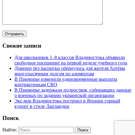
Свежие записи
Для школьников 1–8 классов Владивостока объявили
свободное посещение на первой неделе учебного года
Доверие без расписки обернулось для жителя Артёма
многотысячным долгом по алиментам
В Приморье изменили единовременные выплаты
контрактникам СВО
В Приморье задержали подростков, собиравших данные
о военных по заданию украинской организации
Экс-мэр Владивостока построил в Японии горный
курорт в стиле Лапландии
Поиск
Найти: