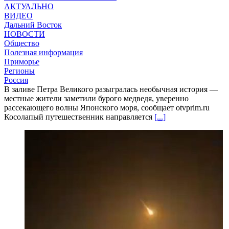
АКТУАЛЬНО
ВИДЕО
Дальний Восток
НОВОСТИ
Общество
Полезная информация
Приморье
Регионы
Россия
В заливе Петра Великого разыгралась необычная история —
местные жители заметили бурого медведя, уверенно
рассекающего волны Японского моря, сообщает otvprim.ru
Косолапый путешественник направляется
[...]