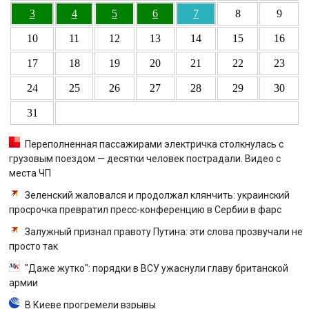
3
4
5
6
7
8
9
10
11
12
13
14
15
16
17
18
19
20
21
22
23
24
25
26
27
28
29
30
31
Переполненная пассажирами электричка столкнулась с
грузовым поездом — десятки человек пострадали. Видео с
места ЧП
Зеленский жаловался и продолжал клянчить: украинский
просрочка превратил пресс-конференцию в Сербии в фарс
Залужный признал правоту Путина: эти слова прозвучали не
просто так
"Даже жутко": порядки в ВСУ ужаснули главу британской
армии
В Киеве прогремели взрывы