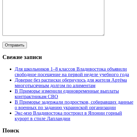
Свежие записи
Для школьников 1–8 классов Владивостока объявили
свободное посещение на первой неделе учебного года
Доверие без расписки обернулось для жителя Артёма
многотысячным долгом по алиментам
В Приморье изменили единовременные выплаты
контрактникам СВО
В Приморье задержали подростков, собиравших данные
о военных по заданию украинской организации
Экс-мэр Владивостока построил в Японии горный
курорт в стиле Лапландии
Поиск