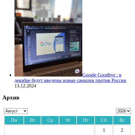
Google Goodbye : в
декабре будут введены новые санкции против России
13.12.2024
Архив
Пн
Вт
Ср
Чт
Пт
Сб
Вс
1
2