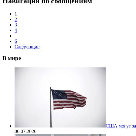
Навигация по сообщениям
1
2
3
4
…
6
Следующие
В мире
США могут за
06.07.2026