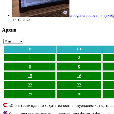
Google Goodbye : в дека
13.12.2024
Архив
Пн
Вт
1
2
8
9
15
16
22
23
29
30
«Они в гости вдвоем ходят»: известная журналистка подтве
Спасатели отказались от эвакуации тела Натальи Наговицын