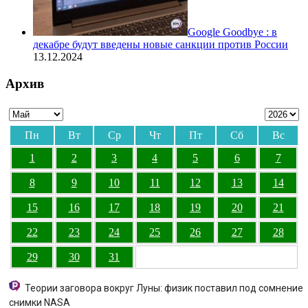
Google Goodbye : в
декабре будут введены новые санкции против России
13.12.2024
Архив
Пн
Вт
Ср
Чт
Пт
Сб
Вс
1
2
3
4
5
6
7
8
9
10
11
12
13
14
15
16
17
18
19
20
21
22
23
24
25
26
27
28
29
30
31
Теории заговора вокруг Луны: физик поставил под сомнение
снимки NASA