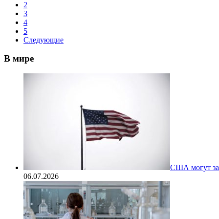
2
3
4
5
Следующие
В мире
США могут за
06.07.2026