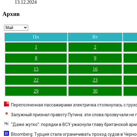
13.12.2024
Архив
Пн
Вт
1
2
8
9
15
16
22
23
29
30
Переполненная пассажирами электричка столкнулась с грузо
Залужный признал правоту Путина: эти слова прозвучали не 
"Даже жутко": порядки в ВСУ ужаснули главу британской ар
Bloomberg: Турция стала ограничивать проход судов в Черное