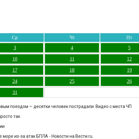
Ср
Чт
Пт
3
4
5
10
11
12
17
18
19
24
25
26
31
вым поездом — десятки человек пострадали. Видео с места ЧП
просто так
мии
 море из-за атак БПЛА - Новости на Вести.ru