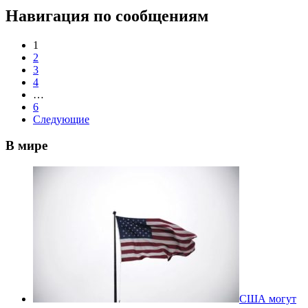
Навигация по сообщениям
1
2
3
4
…
6
Следующие
В мире
США могут