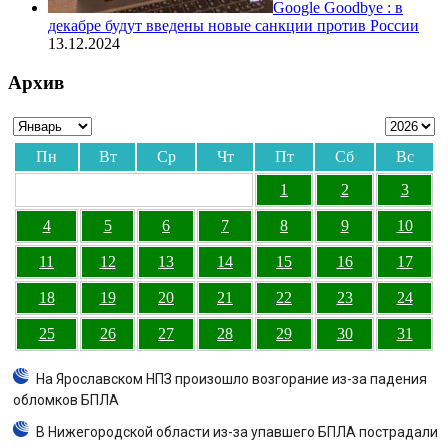
Google Goodbye : в
декабре будут введены новые санкции против России
13.12.2024
Архив
Пн
Вт
Ср
Чт
Пт
Сб
Вс
1
2
3
4
5
6
7
8
9
10
11
12
13
14
15
16
17
18
19
20
21
22
23
24
25
26
27
28
29
30
31
На Ярославском НПЗ произошло возгорание из-за падения
обломков БПЛА
В Нижегородской области из-за упавшего БПЛА пострадали