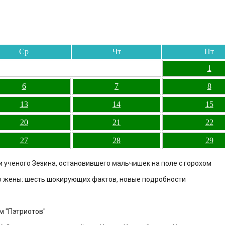
Ср
Чт
Пт
1
6
7
8
13
14
15
20
21
22
27
28
29
ти ученого Зезина, остановившего мальчишек на поле с горохом
го жены: шесть шокирующих фактов, новые подробности
м "Пэтриотов"