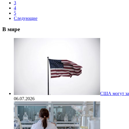
3
4
5
Следующие
В мире
США могут за
06.07.2026