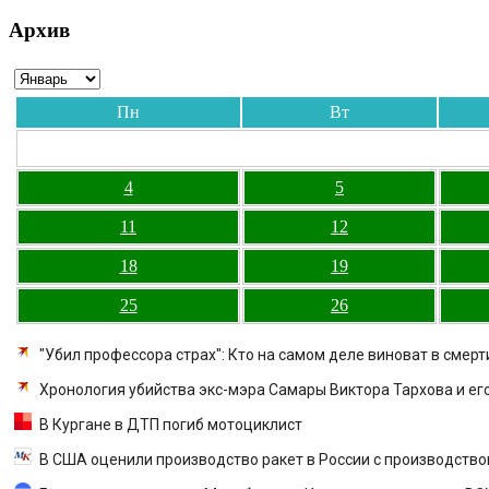
Архив
Пн
Вт
4
5
11
12
18
19
25
26
"Убил профессора страх": Кто на самом деле виноват в смер
Хронология убийства экс-мэра Самары Виктора Тархова и е
В Кургане в ДТП погиб мотоциклист
В США оценили производство ракет в России с производство