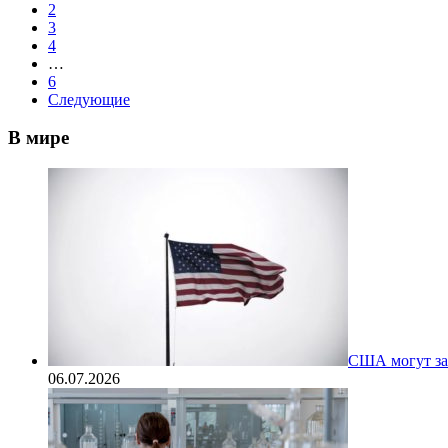
2
3
4
…
6
Следующие
В мире
США могут за
06.07.2026