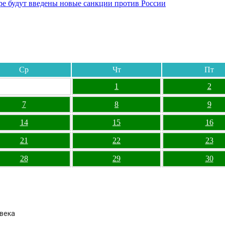
бре будут введены новые санкции против России
Ср
Чт
Пт
1
2
7
8
9
14
15
16
21
22
23
28
29
30
овека