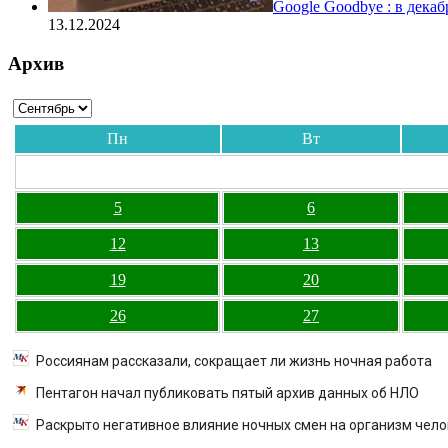
Google Goodbye : в дека
13.12.2024
Архив
Пн
Вт
5
6
12
13
19
20
26
27
Россиянам рассказали, сокращает ли жизнь ночная работа
Пентагон начал публиковать пятый архив данных об НЛО
Раскрыто негативное влияние ночных смен на организм чел