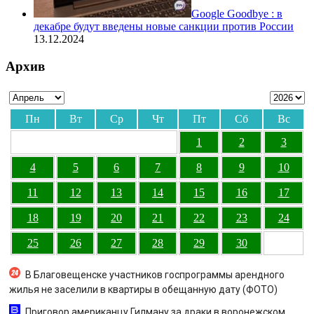
Google Goodbye : в
декабре будут введены новые санкции против России
13.12.2024
Архив
Пн
Вт
Ср
Чт
Пт
Сб
Вс
1
2
3
4
5
6
7
8
9
10
11
12
13
14
15
16
17
18
19
20
21
22
23
24
25
26
27
28
29
30
В Благовещенске участников госпрограммы арендного
жилья не заселили в квартиры в обещанную дату (ФОТО)
Приговор американцу Гилману за драки в воронежском