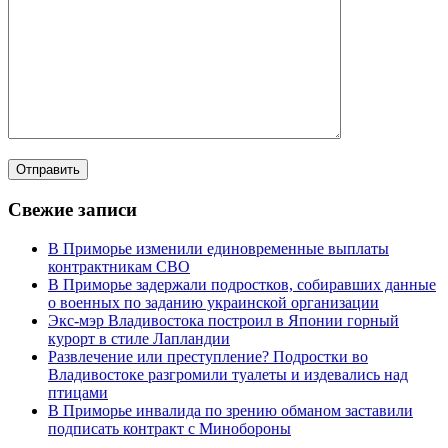
Свежие записи
В Приморье изменили единовременные выплаты
контрактникам СВО
В Приморье задержали подростков, собиравших данные
о военных по заданию украинской организации
Экс-мэр Владивостока построил в Японии горный
курорт в стиле Лапландии
Развлечение или преступление? Подростки во
Владивостоке разгромили туалеты и издевались над
птицами
В Приморье инвалида по зрению обманом заставили
подписать контракт с Минобороны