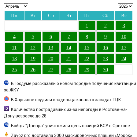
Пн
Вт
Ср
Чт
Пт
Сб
Вс
1
2
3
4
5
6
7
8
9
10
11
12
13
14
15
16
17
18
19
20
21
22
23
24
25
26
27
28
29
30
В Госдуме рассказали о новом порядке получения квитанций
за ЖКУ
В Харькове осудили владельца канала о засадах ТЦК
Количество пострадавших из-за непогоды в Ростове-на-
Дону возросло до 28
Бойцы "Днепра" уничтожили цепь позиций ВСУ в Орехове
Zavoz.pro доставила 3000 маскировочных плащей «Морок»