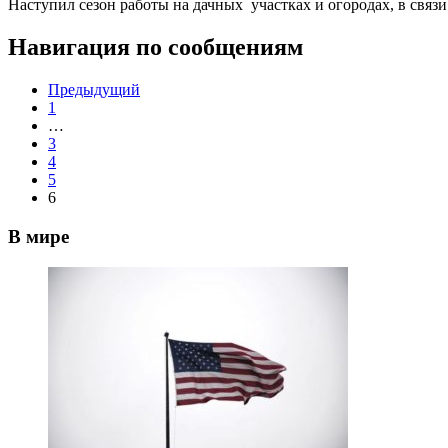
Наступил сезон работы на дачных участках и огородах, в свя
Навигация по сообщениям
Предыдущий
1
…
3
4
5
6
В мире