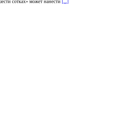
«шести сотках» может нанести
[...]