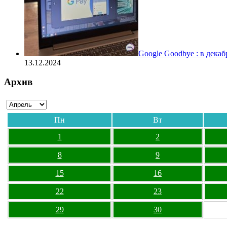
Google Goodbye : в дека
13.12.2024
Архив
Пн
Вт
1
2
8
9
15
16
22
23
29
30