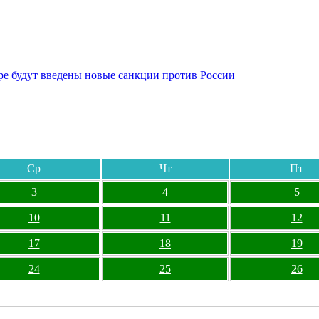
бре будут введены новые санкции против России
Ср
Чт
Пт
3
4
5
10
11
12
17
18
19
24
25
26