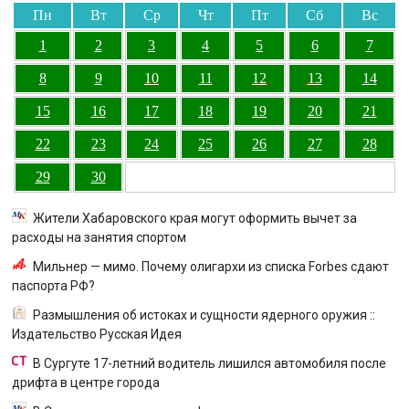
Пн
Вт
Ср
Чт
Пт
Сб
Вс
1
2
3
4
5
6
7
8
9
10
11
12
13
14
15
16
17
18
19
20
21
22
23
24
25
26
27
28
29
30
Жители Хабаровского края могут оформить вычет за
расходы на занятия спортом
Мильнер — мимо. Почему олигархи из списка Forbes сдают
паспорта РФ?
Размышления об истоках и сущности ядерного оружия ::
Издательство Русская Идея
В Сургуте 17-летний водитель лишился автомобиля после
дрифта в центре города