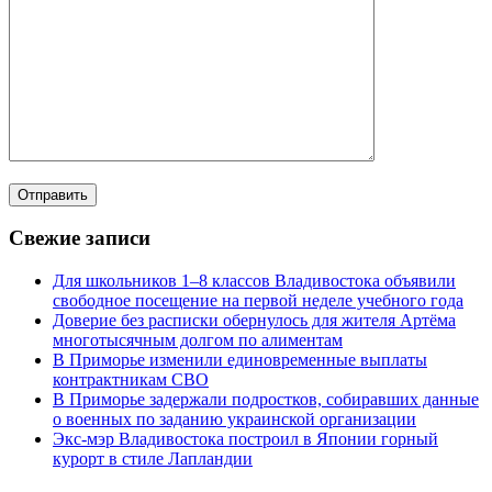
Свежие записи
Для школьников 1–8 классов Владивостока объявили
свободное посещение на первой неделе учебного года
Доверие без расписки обернулось для жителя Артёма
многотысячным долгом по алиментам
В Приморье изменили единовременные выплаты
контрактникам СВО
В Приморье задержали подростков, собиравших данные
о военных по заданию украинской организации
Экс-мэр Владивостока построил в Японии горный
курорт в стиле Лапландии