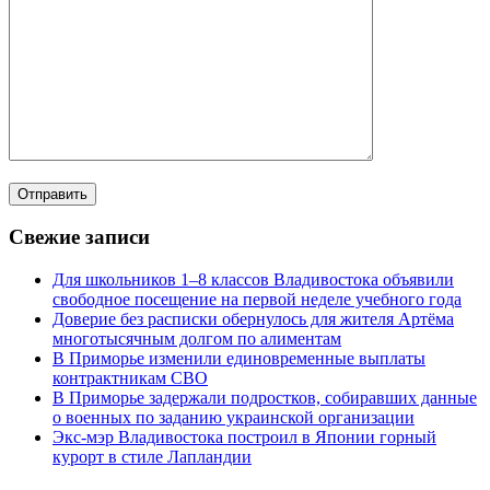
Свежие записи
Для школьников 1–8 классов Владивостока объявили
свободное посещение на первой неделе учебного года
Доверие без расписки обернулось для жителя Артёма
многотысячным долгом по алиментам
В Приморье изменили единовременные выплаты
контрактникам СВО
В Приморье задержали подростков, собиравших данные
о военных по заданию украинской организации
Экс-мэр Владивостока построил в Японии горный
курорт в стиле Лапландии