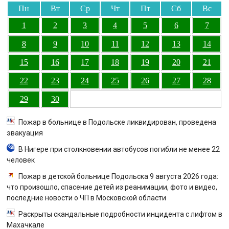
Пн
Вт
Ср
Чт
Пт
Сб
Вс
1
2
3
4
5
6
7
8
9
10
11
12
13
14
15
16
17
18
19
20
21
22
23
24
25
26
27
28
29
30
Пожар в больнице в Подольске ликвидирован, проведена
эвакуация
В Нигере при столкновении автобусов погибли не менее 22
человек
Пожар в детской больнице Подольска 9 августа 2026 года:
что произошло, спасение детей из реанимации, фото и видео,
последние новости о ЧП в Московской области
Раскрыты скандальные подробности инцидента с лифтом в
Махачкале