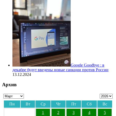
Google Goodbye : в
декабре будут введены новые санкции против России
13.12.2024
Архив
Пн
Вт
Ср
Чт
Пт
Сб
Вс
1
2
3
4
5