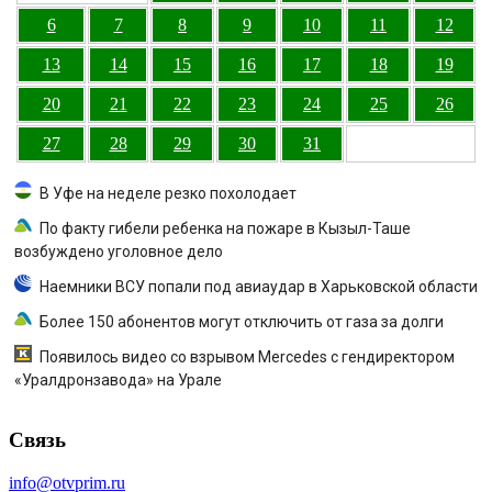
6
7
8
9
10
11
12
13
14
15
16
17
18
19
20
21
22
23
24
25
26
27
28
29
30
31
В Уфе на неделе резко похолодает
По факту гибели ребенка на пожаре в Кызыл-Таше
возбуждено уголовное дело
Наемники ВСУ попали под авиаудар в Харьковской области
Более 150 абонентов могут отключить от газа за долги
Появилось видео со взрывом Mercedes с гендиректором
«Уралдронзавода» на Урале
Связь
info@otvprim.ru