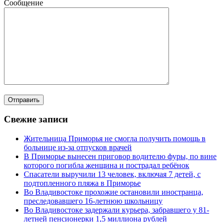
Сообщение
Свежие записи
Жительница Приморья не смогла получить помощь в
больнице из-за отпусков врачей
В Приморье вынесен приговор водителю фуры, по вине
которого погибла женщина и пострадал ребёнок
Спасатели выручили 13 человек, включая 7 детей, с
подтопленного пляжа в Приморье
Во Владивостоке прохожие остановили иностранца,
преследовавшего 16-летнюю школьницу
Во Владивостоке задержали курьера, забравшего у 81-
летней пенсионерки 1,5 миллиона рублей