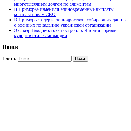
многотысячным долгом по алиментам
В Приморье изменили единовременные выплаты
контрактникам СВО
В Приморье задержали подростков, собиравших данные
о военных по заданию украинской организации
Экс-мэр Владивостока построил в Японии горный
курорт в стиле Лапландии
Поиск
Найти: