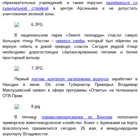
образовательных учреждений, а также поручил
разобраться со
скандальной стройкой
в центре Арсеньева и не допустить
уничтожения зеленой зоны.
В национальном парке «Земля леопарда» спасли самую
большую птицу России –
черного грифа
, который был обречен на
верную гибель в дикой природе, спасли. Сегодня редкой птице
необходимо дорогостоящее сбалансированное питание и более
просторный вольер.
Первый
датчик контроля загрязнения воздуха
заработает в
Находке в июне. Об этом Губернатор Приморья Владимир
Миклушевский заявил в эфире программы «Ответы» на телеканале
ОТВ-Прим.
В пятницу
коровы-рекордсменки из Венгрии
пополнили
приморское животноводческое хозяйство. Боинг с буренками на борту
благополучно приземлился сегодня, 26 мая, в международном
аэропорту Владивосток.