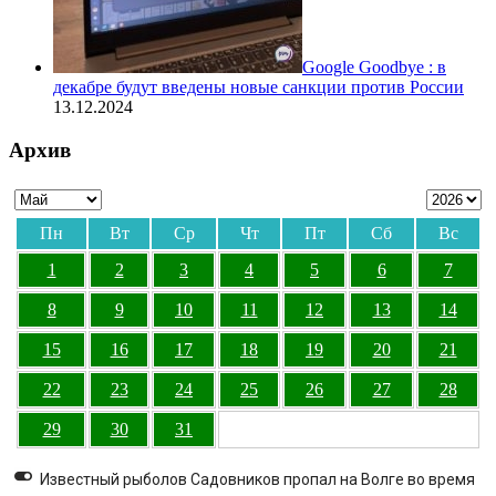
Google Goodbye : в
декабре будут введены новые санкции против России
13.12.2024
Архив
Пн
Вт
Ср
Чт
Пт
Сб
Вс
1
2
3
4
5
6
7
8
9
10
11
12
13
14
15
16
17
18
19
20
21
22
23
24
25
26
27
28
29
30
31
Известный рыболов Садовников пропал на Волге во время