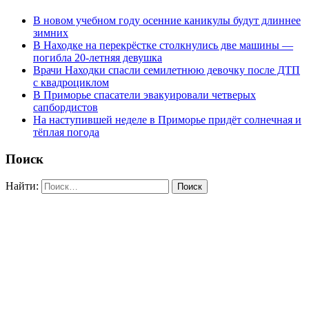
В новом учебном году осенние каникулы будут длиннее
зимних
В Находке на перекрёстке столкнулись две машины —
погибла 20-летняя девушка
Врачи Находки спасли семилетнюю девочку после ДТП
с квадроциклом
В Приморье спасатели эвакуировали четверых
сапбордистов
На наступившей неделе в Приморье придёт солнечная и
тёплая погода
Поиск
Найти: