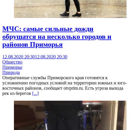
МЧС: cамые сильные дожди
обрушатся на несколько городов и
районов Приморья
12.08.2020 20:30
12.08.2020 20:30
Общество
Приморье
Природа
Оперативные службы Приморского края готовятся к
усложнению погодных условий на территории южных и юго-
восточных районов, сообщает otvprim.ru. Есть угроза выхода
рек из берегов
[...]