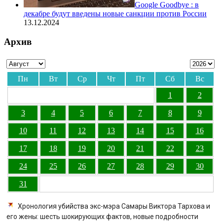
Google Goodbye : в
декабре будут введены новые санкции против России
13.12.2024
Архив
Пн
Вт
Ср
Чт
Пт
Сб
Вс
1
2
3
4
5
6
7
8
9
10
11
12
13
14
15
16
17
18
19
20
21
22
23
24
25
26
27
28
29
30
31
Хронология убийства экс-мэра Самары Виктора Тархова и
его жены: шесть шокирующих фактов, новые подробности