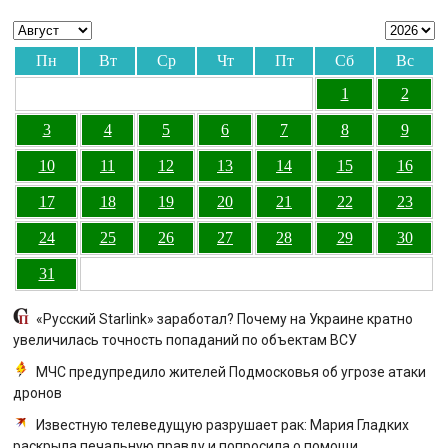
Пн
Вт
Ср
Чт
Пт
Сб
Вс
1
2
3
4
5
6
7
8
9
10
11
12
13
14
15
16
17
18
19
20
21
22
23
24
25
26
27
28
29
30
31
«Русский Starlink» заработал? Почему на Украине кратно
увеличилась точность попаданий по объектам ВСУ
МЧС предупредило жителей Подмосковья об угрозе атаки
дронов
Известную телеведущую разрушает рак: Мария Гладких
раскрыла печальную правду и попросила о помощи