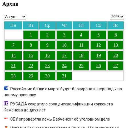
Архив
Пн
Вт
Ср
Чт
Пт
Сб
Вс
1
2
3
4
5
6
7
8
9
10
11
12
13
14
15
16
17
18
19
20
21
22
23
24
25
26
27
28
29
30
31
Российские банки с марта будут блокировать переводы по
новому признаку
РУСАДА сократило срок дисквалификации хоккеиста
Каменева до двух лет
СБУ опровергла ложь Бабченко* об уголовном деле