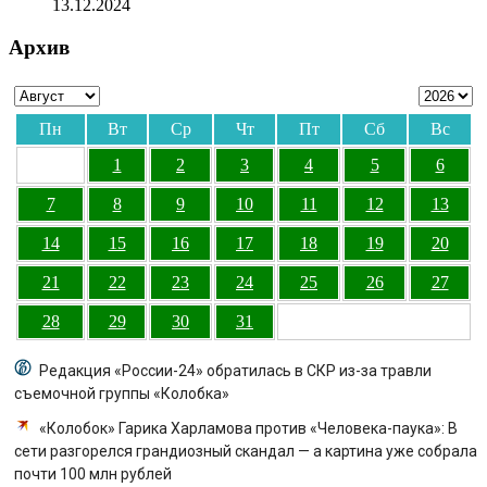
13.12.2024
Архив
Пн
Вт
Ср
Чт
Пт
Сб
Вс
1
2
3
4
5
6
7
8
9
10
11
12
13
14
15
16
17
18
19
20
21
22
23
24
25
26
27
28
29
30
31
Редакция «России-24» обратилась в СКР из-за травли
съемочной группы «Колобка»
«Колобок» Гарика Харламова против «Человека-паука»: В
сети разгорелся грандиозный скандал — а картина уже собрала
почти 100 млн рублей