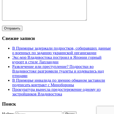
Свежие записи
В Приморье задержали подростков, собиравших данные
о военных по заданию украинской организации
Экс-мэр Владивостока построил в Японии горный
курорт в стиле Лапландии
Развлечение или преступление? Подростки во
Владивостоке разгромили туалеты и издевались над
птицами
В Приморье инвалида по зрению обманом заставили
подписать контракт с Минобороны
Прокуратура вынесла предостережение одному из
застройщиков Владивостока
Поиск
Найти: