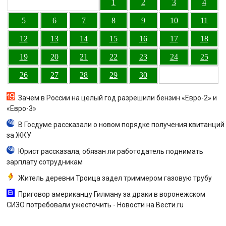
1
2
3
4
5
6
7
8
9
10
11
12
13
14
15
16
17
18
19
20
21
22
23
24
25
26
27
28
29
30
Зачем в России на целый год разрешили бензин «Евро-2» и
«Евро-3»
В Госдуме рассказали о новом порядке получения квитанций
за ЖКУ
Юрист рассказала, обязан ли работодатель поднимать
зарплату сотрудникам
Житель деревни Троица задел триммером газовую трубу
Приговор американцу Гилману за драки в воронежском
СИЗО потребовали ужесточить - Новости на Вести.ru