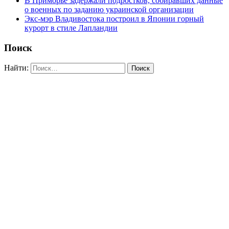
В Приморье задержали подростков, собиравших данные
о военных по заданию украинской организации
Экс-мэр Владивостока построил в Японии горный
курорт в стиле Лапландии
Поиск
Найти: