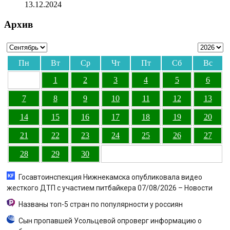
13.12.2024
Архив
Пн
Вт
Ср
Чт
Пт
Сб
Вс
1
2
3
4
5
6
7
8
9
10
11
12
13
14
15
16
17
18
19
20
21
22
23
24
25
26
27
28
29
30
Госавтоинспекция Нижнекамска опубликовала видео
жесткого ДТП с участием питбайкера 07/08/2026 – Новости
Названы топ-5 стран по популярности у россиян
Сын пропавшей Усольцевой опроверг информацию о