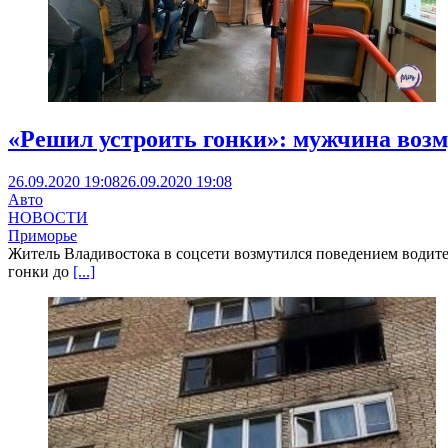
«Решил устроить гонки»: мужчина возм
26.09.2020 19:08
26.09.2020 19:08
Авто
НОВОСТИ
Приморье
Житель Владивостока в соцсети возмутился поведением водителя
гонки до
[...]