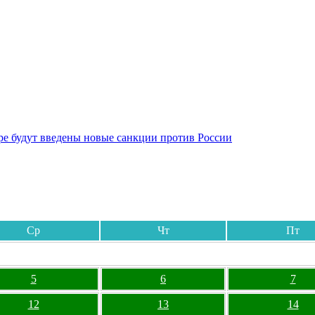
бре будут введены новые санкции против России
Ср
Чт
Пт
5
6
7
12
13
14