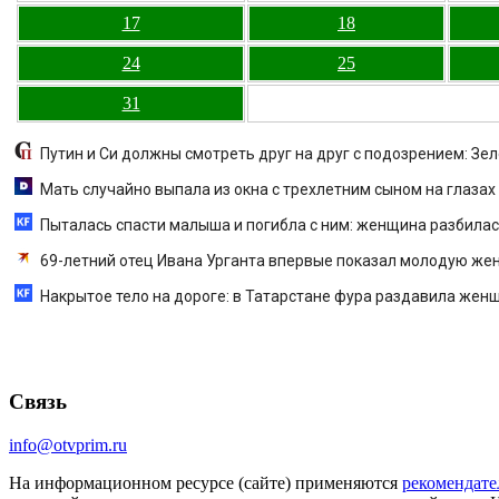
17
18
24
25
31
Путин и Си должны смотреть друг на друг с подозрением: З
Мать случайно выпала из окна с трехлетним сыном на глазах 
Пыталась спасти малыша и погибла с ним: женщина разбилась
69-летний отец Ивана Урганта впервые показал молодую же
Накрытое тело на дороге: в Татарстане фура раздавила женщ
Связь
info@otvprim.ru
На информационном ресурсе (сайте) применяются
рекомендате