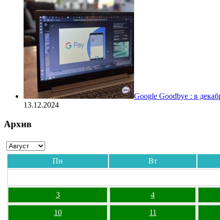
Google Goodbye : в дека
13.12.2024
Архив
Пн
Вт
3
4
10
11