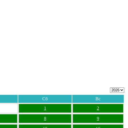
Сб
Вс
1
2
8
9