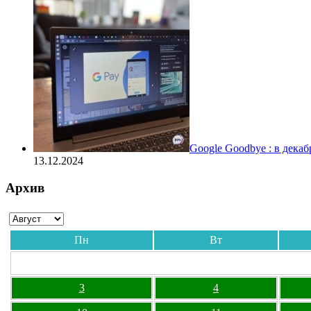
Google Goodbye : в дека
13.12.2024
Архив
Пн
Вт
3
4