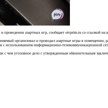
 проведении азартных игр, сообщает otvprim.ru со ссылкой на 
бвиняемый организовал и проводил азартные игры в помещении, 
ы и с использованием информационно-телекоммуникационной се
вязи с чем уголовное дело с утвержденным обвинительным заключ