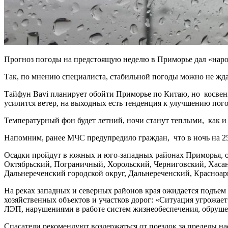
Прогноз погоды на предстоящую неделю в Приморье дал «народ
Так, по мнению специалиста, стабильной погоды можно не жда
Тайфун Bavi планирует обойти Приморье по Китаю, но косвен
усилится ветер, на выходных есть тенденция к улучшению пого
Температурный фон будет летний, ночи станут теплыми, как и
Напомним, ранее МЧС предупредило граждан, что в ночь на 25 
Осадки пройдут в южных и юго-западных районах Приморья, от
Октябрьский, Пограничный, Хорольский, Черниговский, Хасан
Дальнереченский городской округ, Дальнереченский, Красно
На реках западных и северных районов края ожидается подъем 
хозяйственных объектов и участков дорог: «Ситуация угрожае
ЛЭП, нарушениями в работе систем жизнеобеспечения, обруше
Спасатели рекомендуют воздержаться от поездок за пределы нас