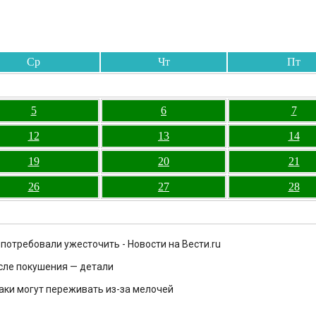
Ср
Чт
Пт
5
6
7
12
13
14
19
20
21
26
27
28
потребовали ужесточить - Новости на Вести.ru
сле покушения — детали
Раки могут переживать из-за мелочей