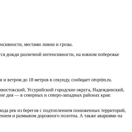
нсивности, местами ливни и грозы.
тся дожди различной интенсивности, на южном побережье
 ветром до 18 метров в секунду, сообщает otvprim.ru.
дивостокский, Уссурийский городские округа, Надеждинский,
е дня — в северных и северо-западных районах края:
ыхода рек из берегов с подтоплением пониженных территорий,
ением и размывом дорожного полотна. А также авариями на