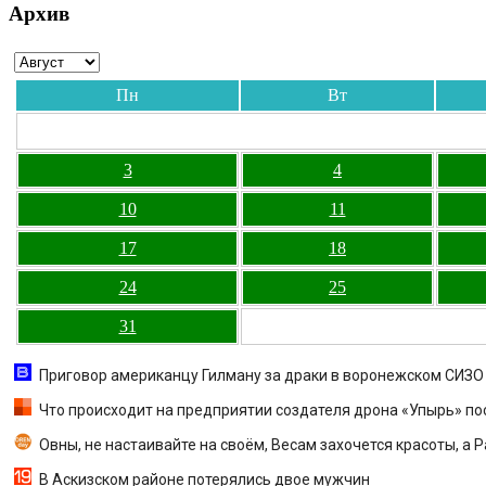
Архив
Пн
Вт
3
4
10
11
17
18
24
25
31
Приговор американцу Гилману за драки в воронежском СИЗО 
Что происходит на предприятии создателя дрона «Упырь» по
Овны, не настаивайте на своём, Весам захочется красоты, а 
В Аскизском районе потерялись двое мужчин