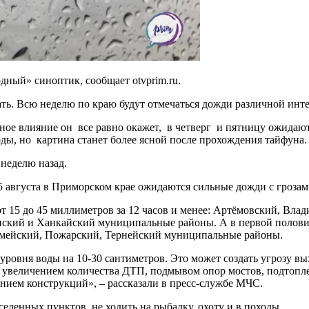
ный» синоптик, сообщает otvprim.ru.
ть. Всю неделю по краю будут отмечаться дожди различной инте
ное влияние он все равно окажет, в четверг и пятницу ожидаю
ды, но картина станет более ясной после прохождения тайфуна.
 неделю назад.
августа в Приморском крае ожидаются сильные дожди с грозами и
 15 до 45 миллиметров за 12 часов и менее: Артёмовский, Вла
ский и Ханкайский муниципальные районы. А в первой половин
армейский, Пожарский, Тернейский муниципальные районы.
уровня воды на 10-30 сантиметров. Это может создать угрозу в
т увеличением количества ДТП, подмывом опор мостов, подтопл
нием конструкций», – рассказали в пресс-службе МЧС.
еленных пунктов, не ходить на рыбалку, охоту и в походы.