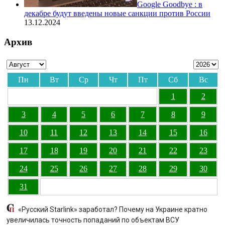
Google Goodbye : в
декабре будут введены новые санкции против России
13.12.2024
Архив
Пн
Вт
Ср
Чт
Пт
Сб
Вс
1
2
3
4
5
6
7
8
9
10
11
12
13
14
15
16
17
18
19
20
21
22
23
24
25
26
27
28
29
30
31
«Русский Starlink» заработал? Почему на Украине кратно
увеличилась точность попаданий по объектам ВСУ