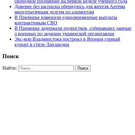
свободное посещение на первой неделе учебного года
Доверие без расписки обернулось для жителя Артёма
многотысячным долгом по алиментам
В Приморье изменили единовременные выплаты
контрактникам СВО
В Приморье задержали подростков, собиравших данные
о военных по заданию украинской организации
Экс-мэр Владивостока построил в Японии горный
курорт в стиле Лапландии
Поиск
Найти: