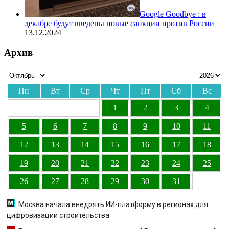
Google Goodbye : в
декабре будут введены новые санкции против России
13.12.2024
Архив
Пн
Вт
Ср
Чт
Пт
Сб
Вс
1
2
3
4
5
6
7
8
9
10
11
12
13
14
15
16
17
18
19
20
21
22
23
24
25
26
27
28
29
30
31
Москва начала внедрять ИИ-платформу в регионах для
цифровизации строительства