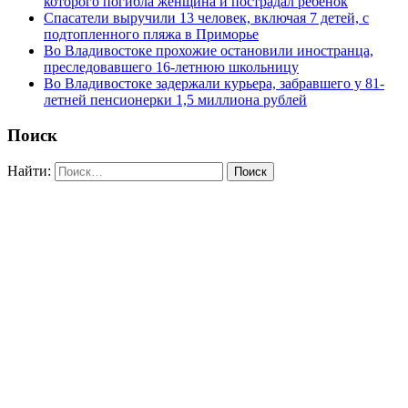
которого погибла женщина и пострадал ребёнок
Спасатели выручили 13 человек, включая 7 детей, с
подтопленного пляжа в Приморье
Во Владивостоке прохожие остановили иностранца,
преследовавшего 16-летнюю школьницу
Во Владивостоке задержали курьера, забравшего у 81-
летней пенсионерки 1,5 миллиона рублей
Поиск
Найти: