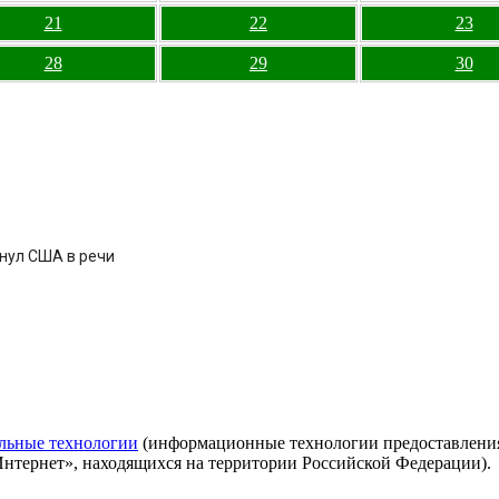
21
22
23
28
29
30
нул США в речи
льные технологии
(информационные технологии предоставления 
Интернет», находящихся на территории Российской Федерации).