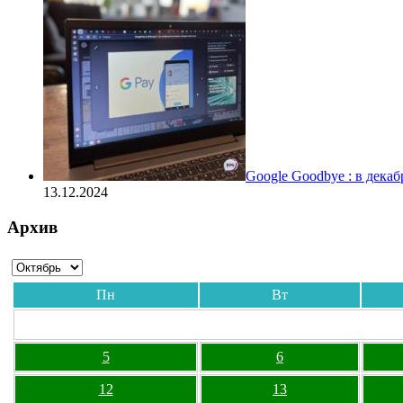
Google Goodbye : в дека
13.12.2024
Архив
Пн
Вт
5
6
12
13