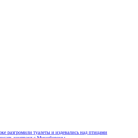
оке разгромили туалеты и издевались над птицами
писать контракт с Минобороны