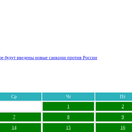
бре будут введены новые санкции против России
Ср
Чт
Пт
1
2
7
8
9
14
15
16