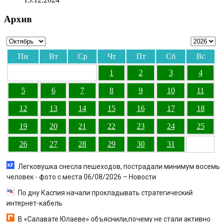
Архив
Пн
Вт
Ср
Чт
Пт
Сб
Вс
1
2
3
4
5
6
7
8
9
10
11
12
13
14
15
16
17
18
19
20
21
22
23
24
25
26
27
28
29
30
31
Легковушка снесла пешеходов, пострадали минимум восемь
человек - фото с места 06/08/2026 – Новости
По дну Каспия начали прокладывать стратегический
интернет-кабель
В «Салавате Юлаеве» объяснили,почему не стали активно