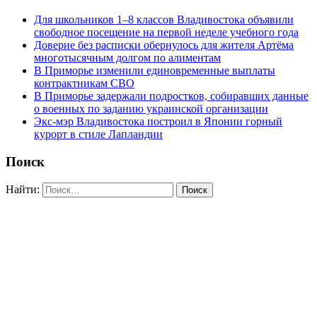
Для школьников 1–8 классов Владивостока объявили
свободное посещение на первой неделе учебного года
Доверие без расписки обернулось для жителя Артёма
многотысячным долгом по алиментам
В Приморье изменили единовременные выплаты
контрактникам СВО
В Приморье задержали подростков, собиравших данные
о военных по заданию украинской организации
Экс-мэр Владивостока построил в Японии горный
курорт в стиле Лапландии
Поиск
Найти: