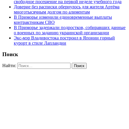
свободное посещение на первой неделе учебного года
Доверие без расписки обернулось для жителя Артёма
многотысячным долгом по алиментам
В Приморье изменили единовременные выплаты
контрактникам СВО
В Приморье задержали подростков, собиравших данные
о военных по заданию украинской организации
Экс-мэр Владивостока построил в Японии горный
курорт в стиле Лапландии
Поиск
Найти: