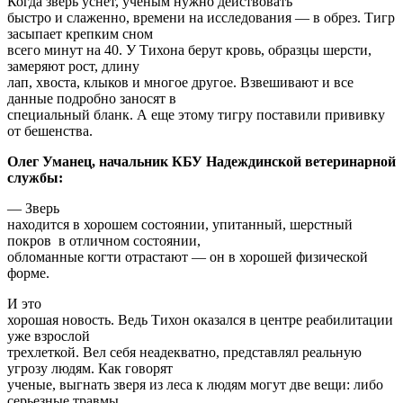
Когда зверь уснет, ученым нужно действовать
быстро и слаженно, времени на исследования — в обрез. Тигр
засыпает крепким сном
всего минут на 40. У Тихона берут кровь, образцы шерсти,
замеряют рост, длину
лап, хвоста, клыков и многое другое. Взвешивают и все
данные подробно заносят в
специальный бланк. А еще этому тигру поставили прививку
от бешенства.
Олег Уманец, начальник КБУ Надеждинской ветеринарной
службы:
— Зверь
находится в хорошем состоянии, упитанный, шерстный
покров в отличном состоянии,
обломанные когти отрастают — он в хорошей физической
форме.
И это
хорошая новость. Ведь Тихон оказался в центре реабилитации
уже взрослой
трехлеткой. Вел себя неадекватно, представлял реальную
угрозу людям. Как говорят
ученые, выгнать зверя из леса к людям могут две вещи: либо
серьезные травмы,