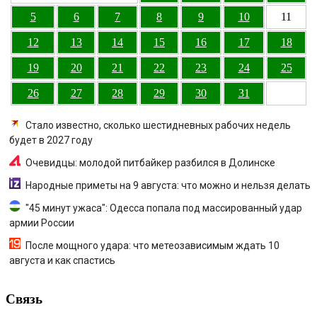
5
6
7
8
9
10
11
12
13
14
15
16
17
18
19
20
21
22
23
24
25
26
27
28
29
30
31
Стало известно, сколько шестидневных рабочих недель
будет в 2027 году
Очевидцы: молодой питбайкер разбился в Долинске
Народные приметы на 9 августа: что можно и нельзя делать
"45 минут ужаса": Одесса попала под массированный удар
армии России
После мощного удара: что метеозависимым ждать 10
августа и как спастись
Связь