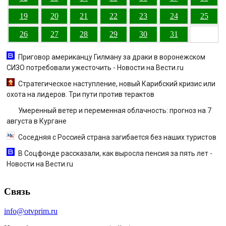
19
20
21
22
23
24
25
26
27
28
29
30
31
Приговор американцу Гилману за драки в воронежском
СИЗО потребовали ужесточить - Новости на Вести.ru
Стратегическое наступление, новый Карибский кризис или
охота на лидеров. Три пути против терактов
Умеренный ветер и переменная облачность: прогноз на 7
августа в Кургане
Соседняя с Россией страна загибается без наших туристов
В Соцфонде рассказали, как выросла пенсия за пять лет -
Новости на Вести.ru
Связь
info@otvprim.ru