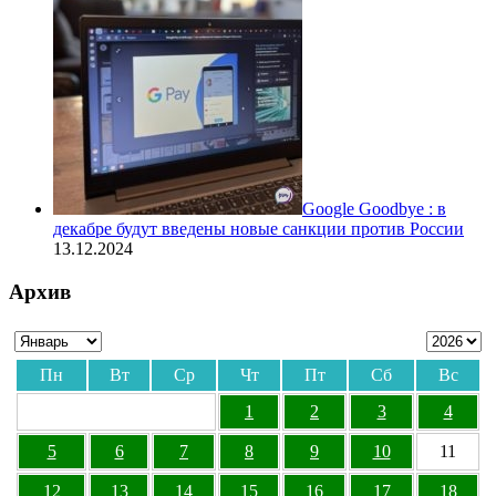
Google Goodbye : в
декабре будут введены новые санкции против России
13.12.2024
Архив
Пн
Вт
Ср
Чт
Пт
Сб
Вс
1
2
3
4
5
6
7
8
9
10
11
12
13
14
15
16
17
18