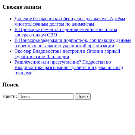
Свежие записи
Доверие без расписки обернулось для жителя Артёма
многотысячным долгом по алиментам
В Приморье изменили единовременные выплаты
контрактникам СВО
В Приморье задержали подростков, собиравших данные
о военных по заданию украинской организации
Экс-мэр Владивостока построил в Японии горный
курорт в стиле Лапландии
Развлечение или преступление? Подростки во
Владивостоке разгромили туалеты и издевались над
птицами
Поиск
Найти: