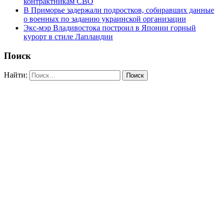
контрактникам СВО
В Приморье задержали подростков, собиравших данные
о военных по заданию украинской организации
Экс-мэр Владивостока построил в Японии горный
курорт в стиле Лапландии
Поиск
Найти: