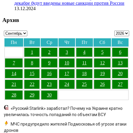
декабре будут введены новые санкции против России
13.12.2024
Архив
Пн
Вт
Ср
Чт
Пт
Сб
Вс
1
2
3
4
5
6
7
8
9
10
11
12
13
14
15
16
17
18
19
20
21
22
23
24
25
26
27
28
29
30
«Русский Starlink» заработал? Почему на Украине кратно
увеличилась точность попаданий по объектам ВСУ
МЧС предупредило жителей Подмосковья об угрозе атаки
дронов