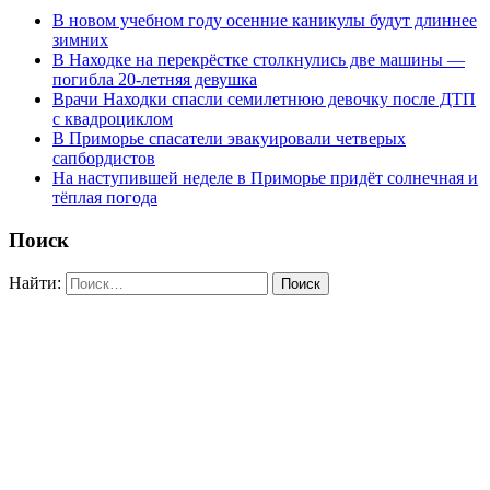
В новом учебном году осенние каникулы будут длиннее
зимних
В Находке на перекрёстке столкнулись две машины —
погибла 20-летняя девушка
Врачи Находки спасли семилетнюю девочку после ДТП
с квадроциклом
В Приморье спасатели эвакуировали четверых
сапбордистов
На наступившей неделе в Приморье придёт солнечная и
тёплая погода
Поиск
Найти: