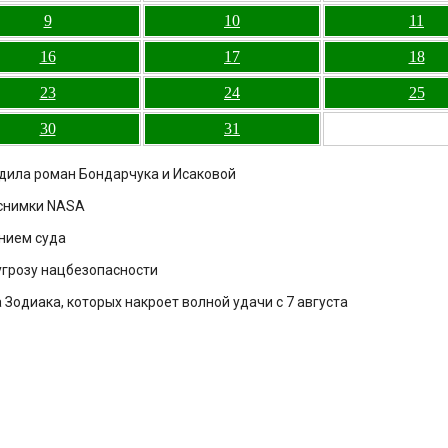
9
10
11
16
17
18
23
24
25
30
31
рдила роман Бондарчука и Исаковой
 снимки NASA
нием суда
 угрозу нацбезопасности
Зодиака, которых накроет волной удачи с 7 августа