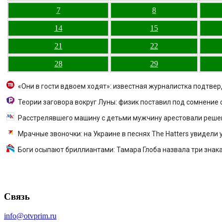
7
8
14
15
21
22
28
29
«Они в гости вдвоем ходят»: известная журналистка подтве
Теории заговора вокруг Луны: физик поставил под сомнение
Расстрелявшего машину с детьми мужчину арестовали реше
Мрачные звоночки: на Украине в песнях The Hatters увидели
Боги осыпают бриллиантами: Тамара Глоба назвала три знака 
Связь
info@otvprim.ru