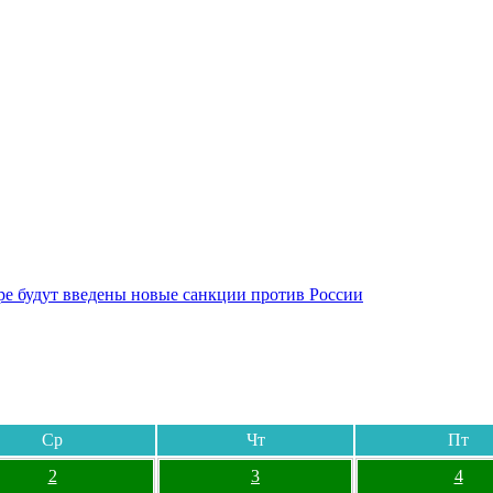
бре будут введены новые санкции против России
Ср
Чт
Пт
2
3
4