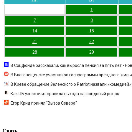
1
7
8
14
15
21
22
28
29
В Соцфонде рассказали, как выросла пенсия за пять лет - Нов
В Благовещенске участников госпрограммы арендного жилья
В Киеве обращение Зеленского о Patriot назвали «комедией»
Как ЦБ ужесточит правила выхода на фондовый рынок
Егор Крид принял "Вызов Севера"
Связь