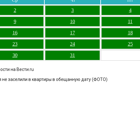
2
3
4
9
10
11
16
17
18
23
24
25
30
31
ости на Вести.ru
 не заселили в квартиры в обещанную дату (ФОТО)