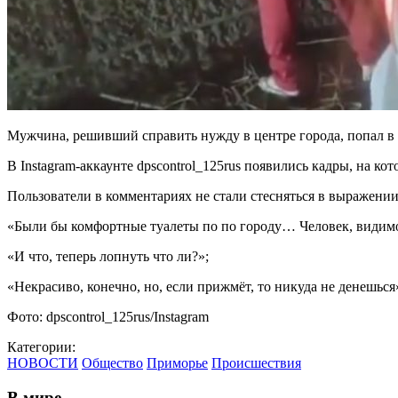
Мужчина, решивший справить нужду в центре города, попал в об
В Instagram-аккаунте dpscontrol_125rus появились кадры, на к
Пользователи в комментариях не стали стесняться в выражени
«Были бы комфортные туалеты по по городу… Человек, видимо
«И что, теперь лопнуть что ли?»;
«Некрасиво, конечно, но, если прижмёт, то никуда не денешься
Фото: dpscontrol_125rus/Instagram
Категории:
НОВОСТИ
Общество
Приморье
Происшествия
В мире