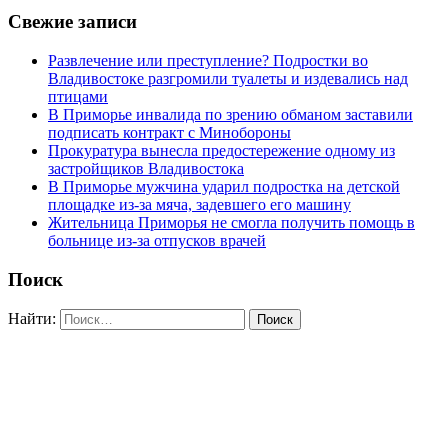
Свежие записи
Развлечение или преступление? Подростки во
Владивостоке разгромили туалеты и издевались над
птицами
В Приморье инвалида по зрению обманом заставили
подписать контракт с Минобороны
Прокуратура вынесла предостережение одному из
застройщиков Владивостока
В Приморье мужчина ударил подростка на детской
площадке из-за мяча, задевшего его машину
Жительница Приморья не смогла получить помощь в
больнице из-за отпусков врачей
Поиск
Найти: