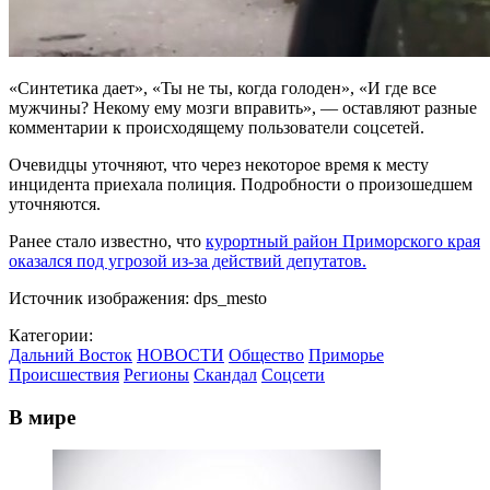
«Синтетика дает», «Ты не ты, когда голоден», «И где все
мужчины? Некому ему мозги вправить», — оставляют разные
комментарии к происходящему пользователи соцсетей.
Очевидцы уточняют, что через некоторое время к месту
инцидента приехала полиция. Подробности о произошедшем
уточняются.
Ранее стало известно, что
курортный район Приморского края
оказался под угрозой из-за действий депутатов.
Источник изображения: dps_mesto
Категории:
Дальний Восток
НОВОСТИ
Общество
Приморье
Происшествия
Регионы
Скандал
Соцсети
В мире