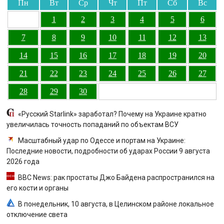
Пн
Вт
Ср
Чт
Пт
Сб
Вс
1
2
3
4
5
6
7
8
9
10
11
12
13
14
15
16
17
18
19
20
21
22
23
24
25
26
27
28
29
30
«Русский Starlink» заработал? Почему на Украине кратно
увеличилась точность попаданий по объектам ВСУ
Масштабный удар по Одессе и портам на Украине:
Последние новости, подробности об ударах России 9 августа
2026 года
BBC News: рак простаты Джо Байдена распространился на
его кости и органы
В понедельник, 10 августа, в Целинском районе локальное
отключение света