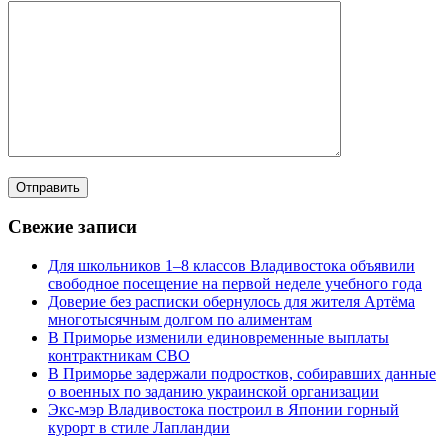
Свежие записи
Для школьников 1–8 классов Владивостока объявили
свободное посещение на первой неделе учебного года
Доверие без расписки обернулось для жителя Артёма
многотысячным долгом по алиментам
В Приморье изменили единовременные выплаты
контрактникам СВО
В Приморье задержали подростков, собиравших данные
о военных по заданию украинской организации
Экс-мэр Владивостока построил в Японии горный
курорт в стиле Лапландии