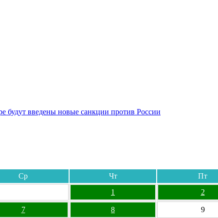
бре будут введены новые санкции против России
Ср
Чт
Пт
1
2
7
8
9