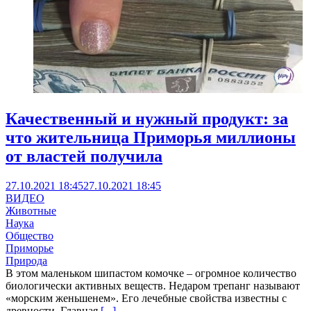
Качественный и нужный продукт: за
что жительница Приморья миллионы
от властей получила
27.10.2021 18:45
27.10.2021 18:45
ВИДЕО
Животные
Наука
Общество
Приморье
Природа
В этом маленьком шипастом комочке – огромное количество
биологически активных веществ. Недаром трепанг называют
«морским женьшенем». Его лечебные свойства известны с
древности. Главная
[...]