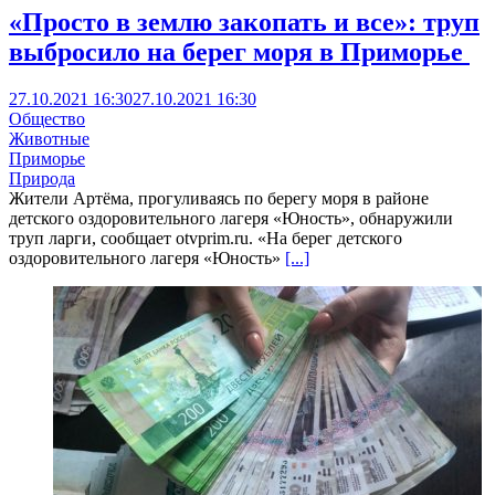
«Просто в землю закопать и все»: труп
выбросило на берег моря в Приморье
27.10.2021 16:30
27.10.2021 16:30
Общество
Животные
Приморье
Природа
Жители Артёма, прогуливаясь по берегу моря в районе
детского оздоровительного лагеря «Юность», обнаружили
труп ларги, сообщает otvprim.ru. «На берег детского
оздоровительного лагеря «Юность»
[...]