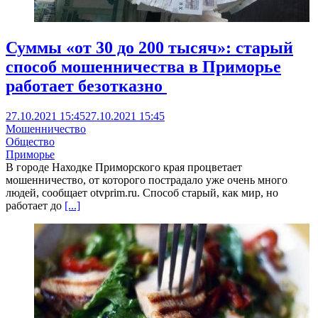
Суммы «от 30 до 200 тысяч»: старый
способ мошенничества в Приморье
работает безотказно
27.10.2021 15:45
27.10.2021 15:45
Мошенничество
Общество
Приморье
В городе Находке Приморского края процветает
мошенничество, от которого пострадало уже очень много
людей, сообщает otvprim.ru. Способ старый, как мир, но
работает до
[...]