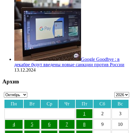
Google Goodbye : в
декабре будут введены новые санкции против России
13.12.2024
Архив
Пн
Вт
Ср
Чт
Пт
Сб
Вс
1
2
3
4
5
6
7
8
9
10