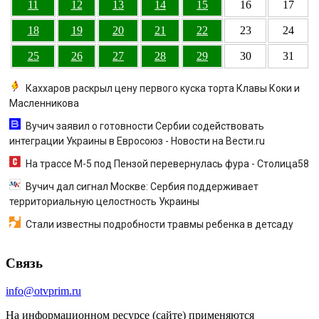
11
12
13
14
15
16
17
18
19
20
21
22
23
24
25
26
27
28
29
30
31
Каххаров раскрыл цену первого куска торта Клавы Коки и
Масленникова
Вучич заявил о готовности Сербии содействовать
интеграции Украины в Евросоюз - Новости на Вести.ru
На трассе М-5 под Пензой перевернулась фура - Столица58
Вучич дал сигнал Москве: Сербия поддерживает
территориальную целостность Украины
Стали известны подробности травмы ребенка в детсаду
Связь
info@otvprim.ru
На информационном ресурсе (сайте) применяются