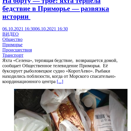
На борту — трое: яхта терпела
бедствие в Приморье — развязка
истории
06.10.2021 16:30
06.10.2021 16:30
ВИДЕО
Общество
Приморье
Происшествия
Транспорт
Яхта «Селена», терпящая бедствие, возвращается домой,
сообщает Общественное телевидение Приморья. Её
буксирует рыболовецкое судно «КоротАево». Рыбаки
находились поблизости, когда от Морского спасательно-
координационного центра
[...]