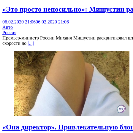
«Это просто непосильно»: Мишустин р
06.02.2020 21:06
06.02.2020 21:06
Авто
Россия
Премьер-министр России Михаил Мишустин раскритиковал штр
скорости до
[...]
«Она директор». Привлекательную бло